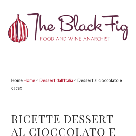
Passa
Passa
Passa
Passa
alla
al
alla
al
navigazione
contenuto
barra
piè
primaria
principale
laterale
di
primaria
pagina
Home
Home
<
Dessert dall'Italia
<
Dessert al cioccolato e
cacao
RICETTE DESSERT
AL CIOCCOLATO E