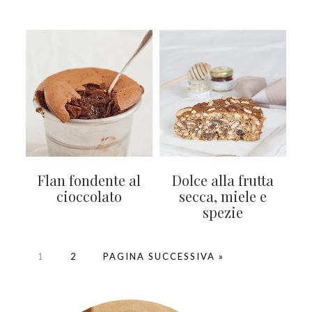
Flan fondente al
Dolce alla frutta
cioccolato
secca, miele e
spezie
PAGINE
PAGINE
VAI
1
2
PAGINA SUCCESSIVA »
ALLA
BARRA