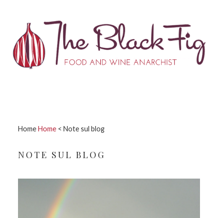
Passa
Passa
Passa
Passa
alla
al
alla
al
navigazione
contenuto
barra
piè
primaria
principale
laterale
di
primaria
pagina
Home
Home
<
Note sul blog
NOTE SUL BLOG