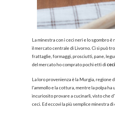
La minestra con i ceci neri e lo sgombro è 
il mercato centrale di Livorno. Ci si può tr
frattaglie, formaggi, prosciutti, pane, legu
del mercato ho comprato pochi etti di
ceci
La loro provenienza è la Murgia, regione d
l’ammollo e la cottura, mentre la polpa ha u
incuriosito provare a cucinarli, visto che 
ceci. Ed eccovi la più semplice minestra di 