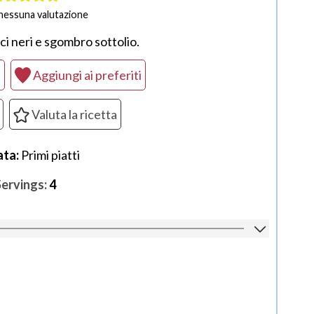
nessuna valutazione
i neri e sgombro sottolio.
a
Aggiungi ai preferiti
Valuta la ricetta
ata:
Primi piatti
Servings:
4