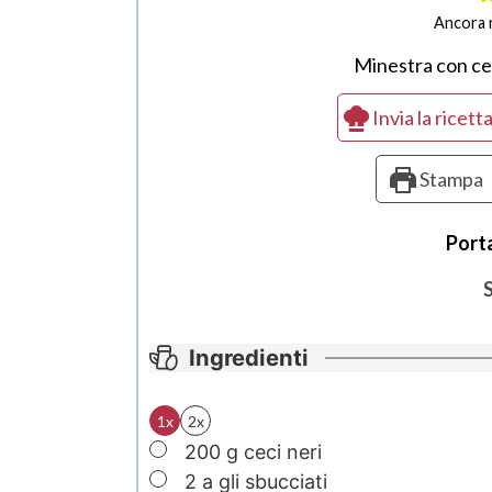
Ancora 
Minestra con cec
Invia la ricett
Stampa
Port
Ingredienti
1x
2x
▢
200
g
ceci neri
▢
2 a
gli
sbucciati