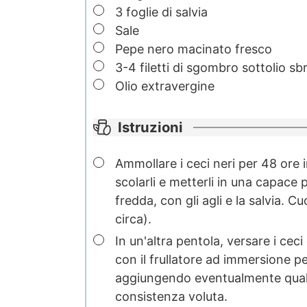
▢
3
foglie di salvia
▢
Sale
▢
Pepe nero
macinato fresco
▢
3-4
filetti di sgombro sottolio
sbr
▢
Olio extravergine
Istruzioni
▢
Ammollare i ceci neri per 48 ore 
scolarli e metterli in una capace
fredda, con gli agli e la salvia. C
circa).
▢
In un'altra pentola, versare i ceci 
con il frullatore ad immersione p
aggiungendo eventualmente qualc
consistenza voluta.