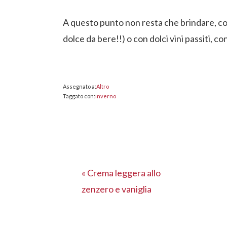
A questo punto non resta che brindare, con 
dolce da bere!!) o con dolci vini passiti, con
Assegnato a:
Altro
Taggato con:
inverno
Post
« Crema leggera allo
precedente:
zenzero e vaniglia
INTERAZIONI