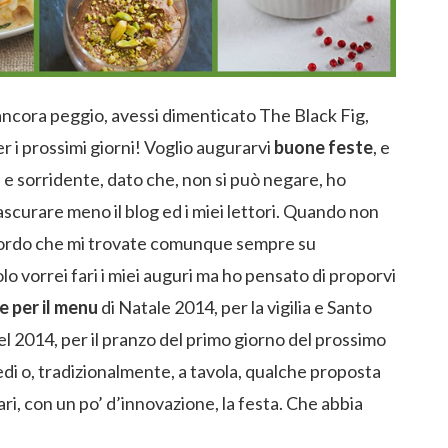
ancora peggio, avessi dimenticato The Black Fig,
er i prossimi giorni! Voglio augurarvi
buone feste
, e
e e sorridente, dato che, non si può negare, ho
ascurare meno il blog ed i miei lettori. Quando non
ricordo che mi trovate comunque sempre su
lo vorrei fari i miei auguri ma ho pensato di proporvi
e per il menu
di Natale 2014, per la vigilia e Santo
el 2014, per il pranzo del primo giorno del prossimo
edi o, tradizionalmente, a tavola, qualche proposta
ari, con un po’ d’innovazione, la festa. Che abbia