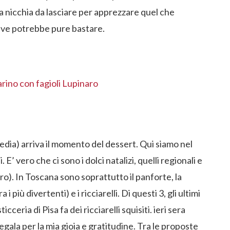
lla nicchia da lasciare per apprezzare quel che
deve potrebbe pure bastare.
arino con fagioli Lupinaro
sedia) arriva il momento del dessert. Qui siamo nel
 E’ vero che ci sono i dolci natalizi, quelli regionali e
ro). In Toscana sono soprattutto il panforte, la
 i più divertenti) e i ricciarelli. Di questi 3, gli ultimi
ceria di Pisa fa dei ricciarelli squisiti. ieri sera
egala per la mia gioia e gratitudine. Tra le proposte