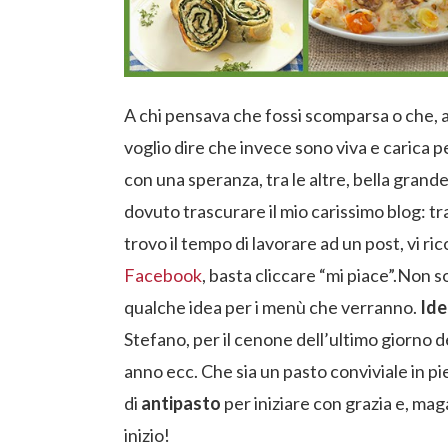
A chi pensava che fossi scomparsa o che, 
voglio dire che invece sono viva e carica p
con una speranza, tra le altre, bella grand
dovuto trascurare il mio carissimo blog: tr
trovo il tempo di lavorare ad un post, vi 
Facebook
, basta cliccare “mi piace”.
Non so
qualche idea per i menù che verranno.
Ide
Stefano, per il cenone dell’ultimo giorno d
anno ecc. Che sia un pasto conviviale in pi
di
antipasto
per iniziare con grazia e, mag
inizio!