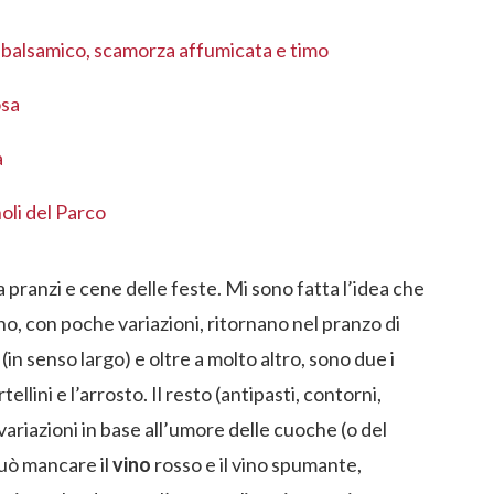
to balsamico, scamorza affumicata e timo
osa
a
oli del Parco
 pranzi e cene delle feste. Mi sono fatta l’idea che
nno, con poche variazioni, ritornano nel pranzo di
(in senso largo) e oltre a molto altro, sono due i
tellini e l’arrosto. Il resto (antipasti, contorni,
ariazioni in base all’umore delle cuoche (o del
uò mancare il
vino
rosso e il vino spumante,