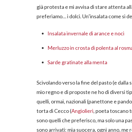
già protesta e mi avvisa di stare attenta a
preferiamo… i dolci. Un’insalata come si 
Insalata invernale di arance e noci
Merluzzo in crosta di polenta al rosm
Sarde gratinate alla menta
Scivolando verso la fine del pasto (e dalla 
mio regno e di proposte ne ho di diversi tipi.
quelli, ormai, nazionali (panettone e pando
torta di Cecco (
Angiolieri
, poeta toscano tra
sono quelli che preferisco, ma solo una pastic
sono arrivati: mia suocera, ogni anno, me r