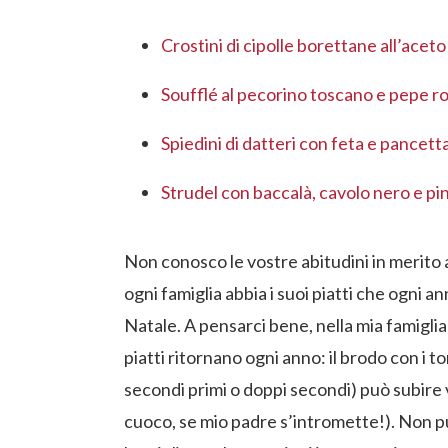
Crostini di cipolle borettane all’ace
Soufflé al pecorino toscano e pepe r
Spiedini di datteri con feta e pancett
Strudel con baccalà, cavolo nero e pin
Non conosco le vostre abitudini in merito a
ogni famiglia abbia i suoi piatti che ogni a
Natale. A pensarci bene, nella mia famiglia 
piatti ritornano ogni anno: il brodo con i tor
secondi primi o doppi secondi) può subire v
cuoco, se mio padre s’intromette!). Non p