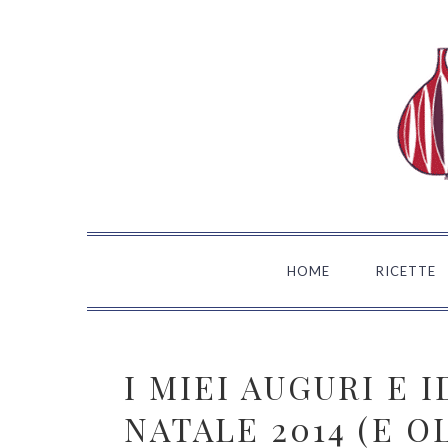
Passa
Passa
Passa
Passa
alla
al
alla
al
navigazione
contenuto
barra
piè
primaria
principale
laterale
di
primaria
pagina
HOME
RICETTE
I MIEI AUGURI E 
NATALE 2014 (E O