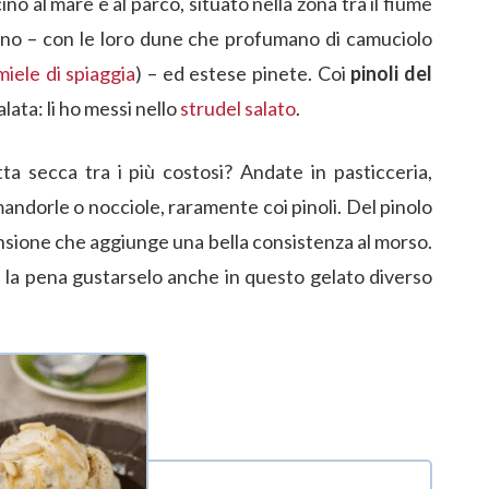
no al mare e al parco, situato nella zona tra il fiume
ano – con le loro dune che profumano di camuciolo
miele di spiaggia
) – ed estese pinete. Coi
pinoli del
lata: li ho messi nello
strudel salato
.
tta secca tra i più costosi? Andate in pasticceria,
andorle o nocciole, raramente coi pinoli. Del pinolo
ensione che aggiunge una bella consistenza al morso.
e la pena gustarselo anche in questo gelato diverso