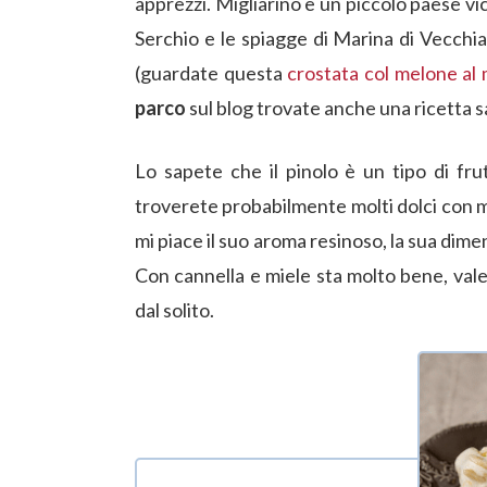
apprezzi. Migliarino è un piccolo paese vici
Serchio e le spiagge di Marina di Vecchi
(guardate questa
crostata col melone al 
parco
sul blog trovate anche una ricetta sa
Lo sapete che il pinolo è un tipo di fru
troverete probabilmente molti dolci con m
mi piace il suo aroma resinoso, la sua dim
Con cannella e miele sta molto bene, val
dal solito.