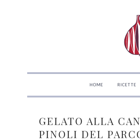
Passa
Passa
Passa
Passa
alla
al
alla
al
navigazione
contenuto
barra
piè
primaria
principale
laterale
di
primaria
pagina
HOME
RICETTE
GELATO ALLA CAN
PINOLI DEL PARC