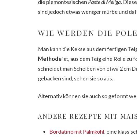
die piemontesischen
Paste di Meliga
. Dies
sind jedoch etwas weniger mürbe und dafü
WIE WERDEN DIE POL
Man kann die Kekse aus dem fertigen Teig
Methode
ist, aus dem Teig eine Rolle zu f
schneidet man Scheiben von etwa 2 cm Dic
gebacken sind, sehen sie so aus.
Alternativ können sie auch so geformt wer
ANDERE REZEPTE MIT MAIS
Bordatino mit Palmkohl
, eine klassi