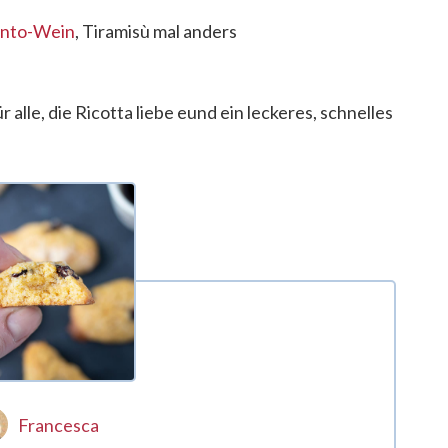
santo-Wein
, Tiramisù mal anders
a
für alle, die Ricotta liebe eund ein leckeres, schnelles
Francesca