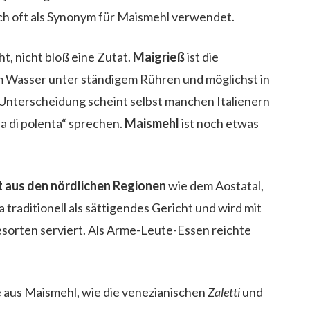
auch oft als Synonym für Maismehl verwendet.
cht, nicht bloß eine Zutat.
Maigrieß
ist die
m Wasser unter ständigem Rühren und möglichst in
 Unterscheidung scheint selbst manchen Italienern
ina di polenta“ sprechen.
Maismehl
ist noch etwas
t aus den nördlichen Regionen
wie dem Aostatal,
a traditionell als sättigendes Gericht und wird mit
orten serviert. Als Arme-Leute-Essen reichte
e aus Maismehl, wie die venezianischen
Zaletti
und