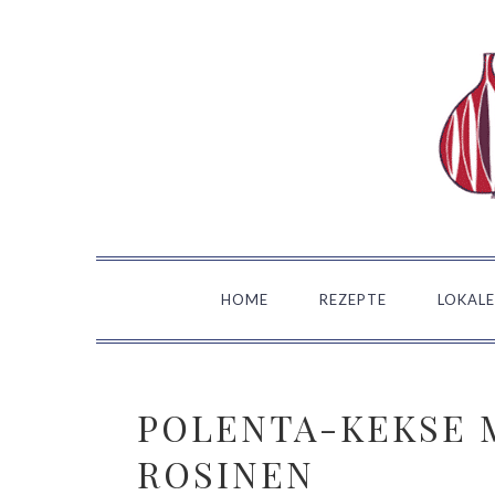
Zur
Zum
Zur
Zur
Hauptnavigation
Inhalt
Seitenspalte
Fußzeile
springen
springen
springen
springen
HOME
REZEPTE
LOKALE
POLENTA-KEKSE 
ROSINEN