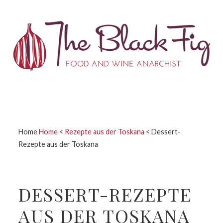
Zur
Zum
Zur
Zur
Hauptnavigation
Inhalt
Seitenspalte
Fußzeile
springen
springen
springen
springen
Home
Home
<
Rezepte aus der Toskana
<
Dessert-
Rezepte aus der Toskana
DESSERT-REZEPTE
AUS DER TOSKANA