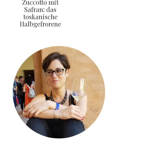
Zuccotto mit
Safran: das
toskanische
Halbgefrorene
SEITENSPALTE