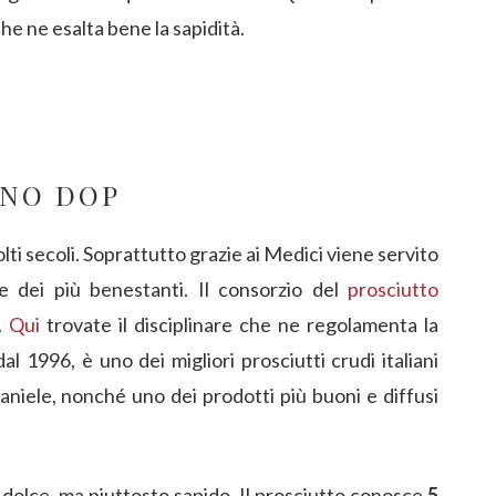
e ne esalta bene la sapidità.
ANO DOP
lti secoli. Soprattutto grazie ai Medici viene servito
ne dei più benestanti. Il consorzio del
prosciutto
.
Qui
trovate il disciplinare che ne regolamenta la
l 1996, è uno dei migliori prosciutti crudi italiani
aniele, nonché uno dei prodotti più buoni e diffusi
 dolce, ma piuttosto sapido. Il prosciutto conosce
5