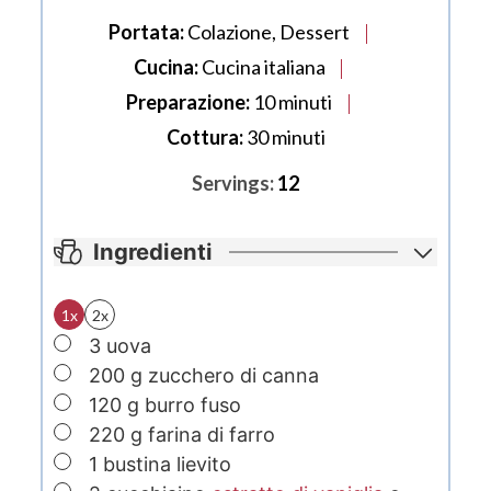
Portata:
Colazione, Dessert
Cucina:
Cucina italiana
minuti
Preparazione:
10
minuti
minuti
Cottura:
30
minuti
Servings:
12
Ingredienti
1x
2x
▢
3
uova
▢
200
g
zucchero di canna
▢
120
g
burro
fuso
▢
220
g
farina di farro
▢
1
bustina lievito
▢