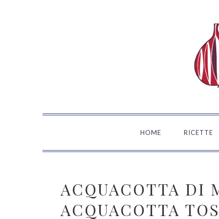
Passa
Passa
Passa
Passa
alla
al
alla
al
navigazione
contenuto
barra
piè
primaria
principale
laterale
di
primaria
pagina
HOME
RICETTE
ACQUACOTTA DI 
ACQUACOTTA TO