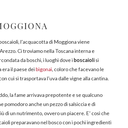
 MOGGIONA
boscaioli, l’acquacotta di Moggiona viene
o Arezzo. Ci troviamo nella Toscana interna e
rcondata da boschi, i luoghi dove i
boscaioli
si
era il paese dei
bigonai
, coloro che facevano le
n cui si trasportava l’uva dalle vigne alla cantina.
ddo, la fame arrivava prepotente e se qualcuno
e pomodoro anche un pezzo di salsiccia e di
iù di un nutrimento, ovvero un piacere. E’ così che
aioli preparavano nel bosco con i pochi ingredienti