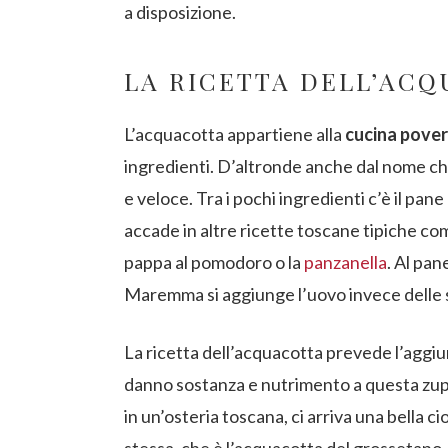
a disposizione.
LA RICETTA DELL’AC
L’acquacotta appartiene alla
cucina pove
ingredienti. D’altronde anche dal nome che
e veloce. Tra i pochi ingredienti c’è il p
accade in altre ricette toscane tipiche come
pappa al pomodoro o la
panzanella
. Al pan
Maremma si aggiunge l’uovo invece delle s
La ricetta dell’acquacotta prevede l’aggi
danno sostanza e nutrimento a questa zupp
in un’osteria toscana, ci arriva una bella 