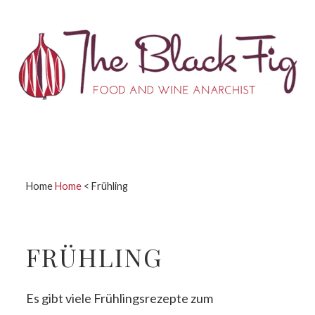
Zur
Zum
Zur
Zur
Hauptnavigation
Inhalt
Seitenspalte
Fußzeile
springen
springen
springen
springen
Home
Home
<
Frühling
FRÜHLING
Es gibt viele Frühlingsrezepte zum