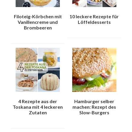
Filoteig-Körbchen mit
10 leckere Rezepte für
Vanillencreme und
Löffeldesserts
Brombeeren
4 Rezepte aus der
Hamburger selber
Toskana mit 4 leckeren
machen: Rezept des
Zutaten
Slow-Burgers